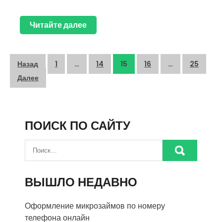
Читайте далее
Пагинация
Назад
1
…
14
15
16
…
25
записей
Далее
ПОИСК ПО САЙТУ
ВЫШЛО НЕДАВНО
Оформление микрозаймов по номеру
телефона онлайн