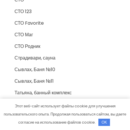
СТО 123
СТО Favorite
СТО Маг
СТО Родник
Страдивари, сауна
Сывлах, Баня №10
Сывлах, Баня №11
Татьяна, банный комплекс
ТДВ Газ
Этот веб-сайт использует файлы cookie для улучшения
пользовательского опыта. Продолжая пользоваться сайтом, вы даете
Томила, сауна
согласие на использование файлов cookie.
OK
Торгшина, магазин, шиномонтажная