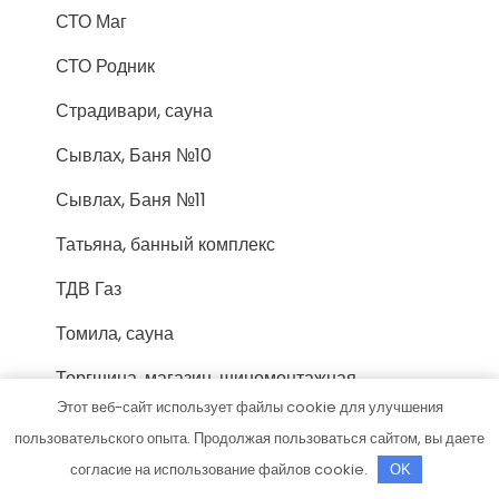
СТО Маг
СТО Родник
Страдивари, сауна
Сывлах, Баня №10
Сывлах, Баня №11
Татьяна, банный комплекс
ТДВ Газ
Томила, сауна
Торгшина, магазин, шиномонтажная
мастерская
Этот веб-сайт использует файлы cookie для улучшения
пользовательского опыта. Продолжая пользоваться сайтом, вы даете
Три звезды, гостиничный комплекс
согласие на использование файлов cookie.
OK
Три топора, банный комплекс