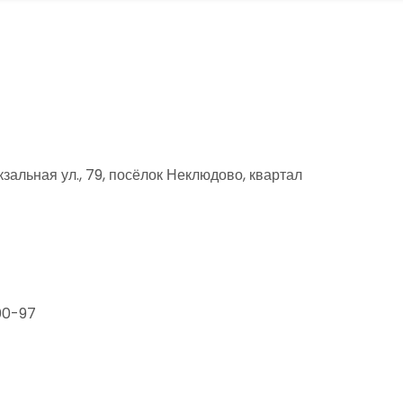
альная ул., 79, посёлок Неклюдово, квартал
00-97