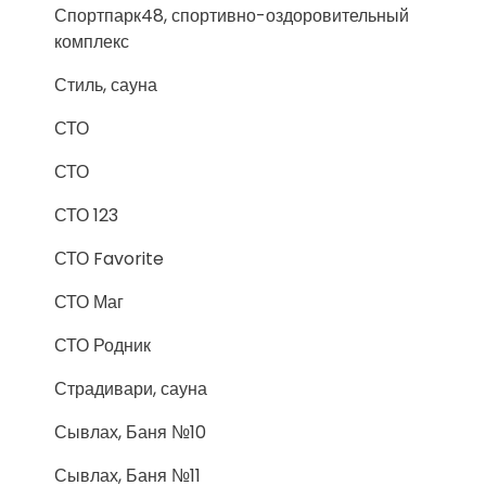
Спортпарк48, спортивно-оздоровительный
комплекс
Стиль, сауна
СТО
СТО
СТО 123
СТО Favorite
СТО Маг
СТО Родник
Страдивари, сауна
Сывлах, Баня №10
Сывлах, Баня №11