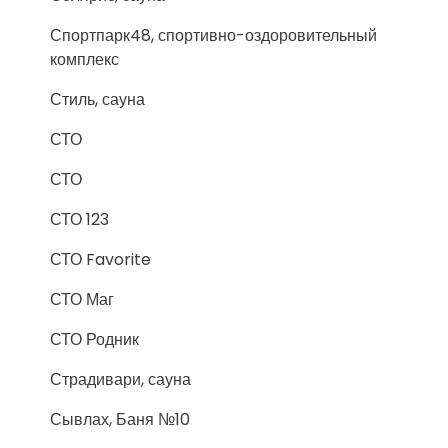
Спортпарк48, спортивно-оздоровительный
комплекс
Стиль, сауна
СТО
СТО
СТО 123
СТО Favorite
СТО Маг
СТО Родник
Страдивари, сауна
Сывлах, Баня №10