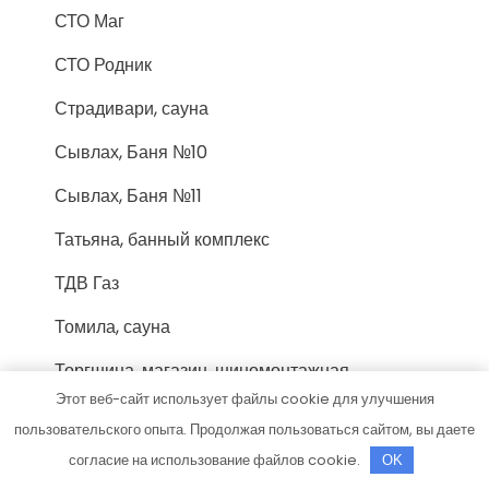
СТО Маг
СТО Родник
Страдивари, сауна
Сывлах, Баня №10
Сывлах, Баня №11
Татьяна, банный комплекс
ТДВ Газ
Томила, сауна
Торгшина, магазин, шиномонтажная
мастерская
Этот веб-сайт использует файлы cookie для улучшения
пользовательского опыта. Продолжая пользоваться сайтом, вы даете
Три звезды, гостиничный комплекс
согласие на использование файлов cookie.
OK
Три топора, банный комплекс