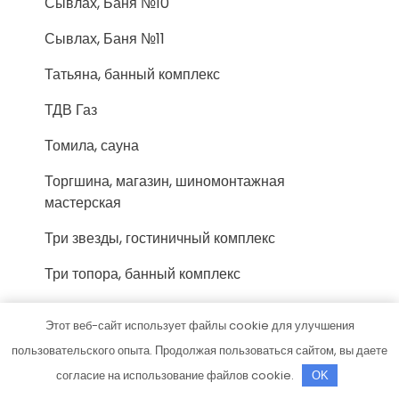
Сывлах, Баня №10
Сывлах, Баня №11
Татьяна, банный комплекс
ТДВ Газ
Томила, сауна
Торгшина, магазин, шиномонтажная
мастерская
Три звезды, гостиничный комплекс
Три топора, банный комплекс
Тринити
Этот веб-сайт использует файлы cookie для улучшения
Тройка, сауна
пользовательского опыта. Продолжая пользоваться сайтом, вы даете
согласие на использование файлов cookie.
OK
У Володи, гостиничный комплекс