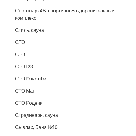
Спортпарк48, спортивно-оздоровительный
комплекс
Стиль, сауна
СТО
СТО
СТО 123
СТО Favorite
СТО Маг
СТО Родник
Страдивари, сауна
Сывлах, Баня №10