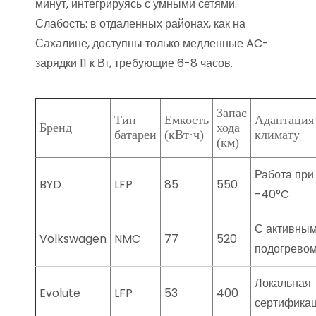
минут, интегрируясь с умными сетями.
Слабость: в отдаленных районах, как на
Сахалине, доступны только медленные AC-
зарядки 11 к Вт, требующие 6-8 часов.
Запас
Тип
Емкость
Адаптация
Бренд
хода
батареи
(кВт·ч)
климату
(км)
Работа при
BYD
LFP
85
550
-40°C
С активны
Volkswagen
NMC
77
520
подогрево
Локальная
Evolute
LFP
53
400
сертифика