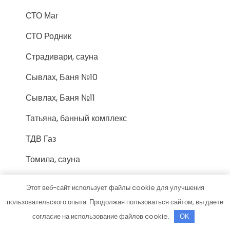
СТО Маг
СТО Родник
Страдивари, сауна
Сывлах, Баня №10
Сывлах, Баня №11
Татьяна, банный комплекс
ТДВ Газ
Томила, сауна
Торгшина, магазин, шиномонтажная
Этот веб-сайт использует файлы cookie для улучшения
мастерская
пользовательского опыта. Продолжая пользоваться сайтом, вы даете
Три звезды, гостиничный комплекс
согласие на использование файлов cookie.
OK