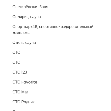
Снегирёвская баня
Солярис, сауна
Спортпарк48, спортивно-оздоровительный
комплекс
Стиль, сауна
СТО
СТО
СТО 123
СТО Favorite
СТО Маг
СТО Родник