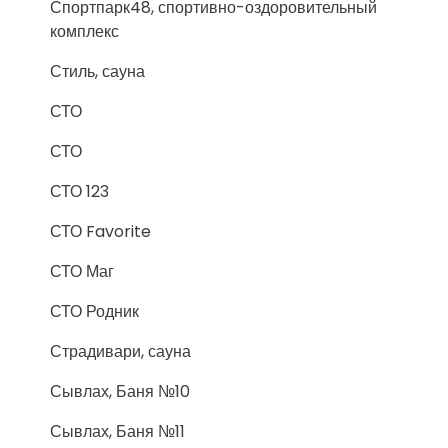
Спортпарк48, спортивно-оздоровительный
комплекс
Стиль, сауна
СТО
СТО
СТО 123
СТО Favorite
СТО Маг
СТО Родник
Страдивари, сауна
Сывлах, Баня №10
Сывлах, Баня №11