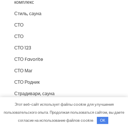
комплекс
Стиль, сауна
СТО
СТО
СТО 123
СТО Favorite
СТО Маг
СТО Родник
Страдивари, сауна
Сывлах, Баня №10
Этот веб-сайт использует файлы cookie для улучшения
пользовательского опыта. Продолжая пользоваться сайтом, вы даете
Сывлах, Баня №11
согласие на использование файлов cookie.
OK
Татьяна, банный комплекс