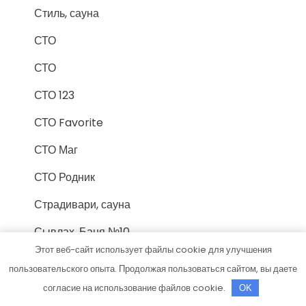
Стиль, сауна
СТО
СТО
СТО 123
СТО Favorite
СТО Маг
СТО Родник
Страдивари, сауна
Сывлах, Баня №10
Этот веб-сайт использует файлы cookie для улучшения
Сывлах, Баня №11
пользовательского опыта. Продолжая пользоваться сайтом, вы даете
Татьяна, банный комплекс
согласие на использование файлов cookie.
OK