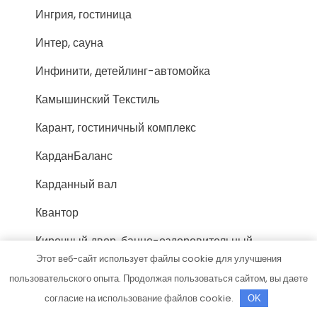
Ингрия, гостиница
Интер, сауна
Инфинити, детейлинг-автомойка
Камышинский Текстиль
Карант, гостиничный комплекс
КарданБаланс
Карданный вал
Квантор
Кирочный двор, банно-оздоровительный
комплекс
Этот веб-сайт использует файлы cookie для улучшения
пользовательского опыта. Продолжая пользоваться сайтом, вы даете
Ковчег, апартаменты с бассейном
согласие на использование файлов cookie.
OK
Комплекс SPA-саун, Комплекс SPA-саун