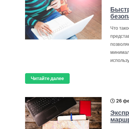
Быстр
безоп
Что так
предста
позволяю
минимал
использ
Читайте далее
26 фе
Экспр
маршр