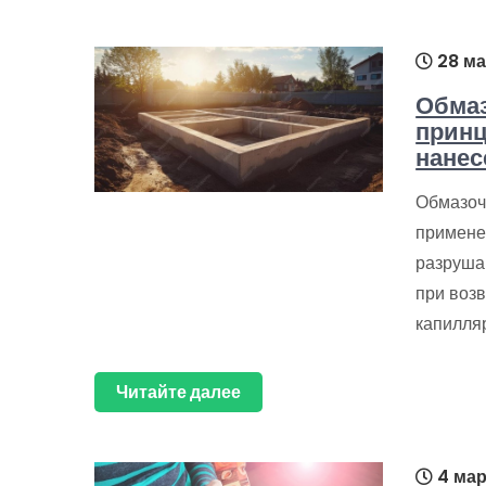
28 ма
Обмаз
принц
нанес
Обмазоч
примене
разруша
при возв
капилля
Читайте далее
4 мар