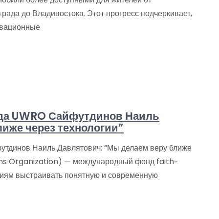
рада до Владивостока. Этот прогресс подчеркивает,
овационные
нда UWRO Сайфутдинов Наиль
лиже через технологии”
тдинов Наиль Давлятович: “Мы делаем веру ближе
ons Organization) — международный фонд faith-
циям выстраивать понятную и современную