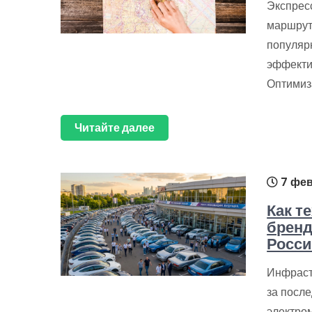
Экспрес
маршрут
популярн
эффекти
Оптимиз
Читайте далее
7 фев
Как т
бренд
Росс
Инфраст
за после
электро