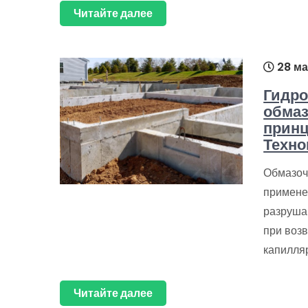
Читайте далее
28 ма
Гидро
обмаз
принц
Техно
Обмазоч
примене
разруша
при возв
капилля
Читайте далее