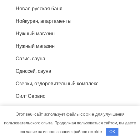
Новая русская баня
Нойкурен, апартаменты
Нужный магазин
Нужный магазин
Оазис, сауна
Одиссей, сауна
Озерки, оздоровительный комплекс
Оил-Сервис
Окна и двери Маргарита, торгово-
Этот веб-сайт использует файлы cookie для улучшения
монтажная компания
пользовательского опыта. Продолжая пользоваться сайтом, вы даете
Окна и двери Маргарита, торгово-
согласие на использование файлов cookie.
OK
монтажная компания